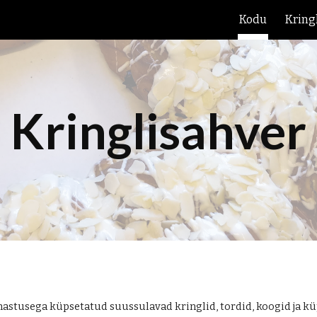
Kodu
Kring
ip to main content
Skip to navigat
Kringlisahver
mastusega küpsetatud suussulavad kringlid, tordid, koogid ja kü