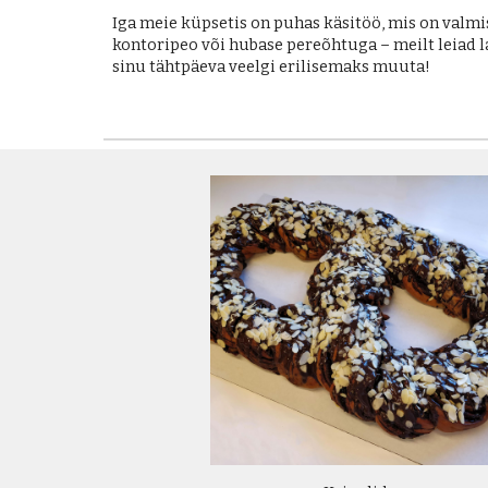
Iga meie küpsetis on puhas käsitöö, mis on valmis
kontoripeo või hubase pereõhtuga – meilt leiad 
sinu tähtpäeva veelgi erilisemaks muuta!