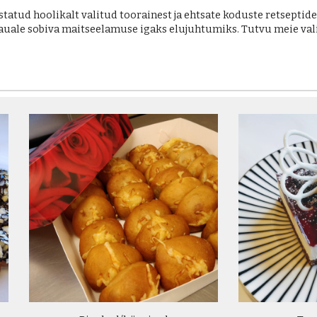
tatud hoolikalt valitud toorainest ja ehtsate koduste retseptide 
lauale sobiva maitseelamuse igaks elujuhtumiks. Tutvu meie val