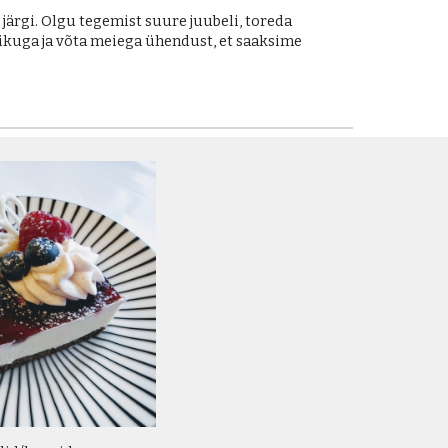
järgi. Olgu tegemist suure juubeli, toreda
ikuga ja võta meiega ühendust, et saaksime