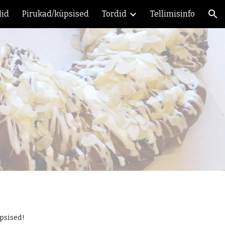
lid
Pirukad/küpsised
Tordid
Tellimisinfo
ion
psised!