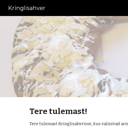
Kringlisahver
Sk
Tere tulemast!
Tere tulemast Kringlisahvrisse, kus valmivad ar